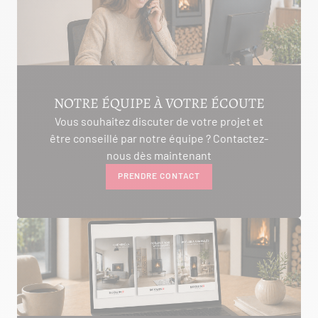
AMBON 56190
Itinéraire
Tél :
06.75.81.17.48
VOIR LE SITE
CONTACTER
NOTRE ÉQUIPE À VOTRE ÉCOUTE
Vous souhaitez discuter de votre projet et
être conseillé par notre équipe ? Contactez-
ALIVAL ENERGIES
nous dès maintenant
PRENDRE CONTACT
7 IMPASSE DE LA NAUVE
CREYSSE 24100
Itinéraire
Tél :
05 53 58 69 46
Voir la fiche revendeur
VOIR LE SITE
CONTACTER