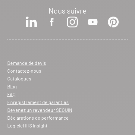
Nous suivre
Voir la fiche revendeur
VOIR LE SITE
CONTACTER
ARCHIFLAM
357 AVENUE DE MONTRICHER
Demande de devis
LA FARE LES OLIVIERS 13580
Contactez-nous
Itinéraire
Catalogues
Tél :
04 90 90 43 62
Blog
FAQ
Voir la fiche revendeur
Enregistrement de garanties
Devenez un revendeur SEGUIN
VOIR LE SITE
CONTACTER
Déclarations de performance
Logiciel IHS Insight