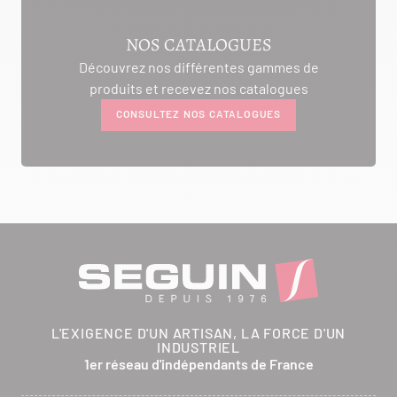
AMBIANCE CHEMINEE
NOS CATALOGUES
ROUTE DE LAUSANNE
Découvrez nos différentes gammes de
A L'AMBOUCHI
produits et recevez nos catalogues
LA CLUSE ET MIJOUX 25300
CONSULTEZ NOS CATALOGUES
Itinéraire
Tél :
03 81 38 36 74
CONTACTER
ANCELOT PERE ET FILS
RTE DEPARTEMENTALE 200
L'EXIGENCE D'UN ARTISAN, LA FORCE D'UN
BRETHENAY 52000
INDUSTRIEL
Itinéraire
1er réseau d'indépendants de France
Tél :
03 25 01 48 25