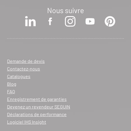
Nous suivre
Voir la fiche revendeur
VOIR LE SITE
CONTACTER
ARCHIFLAM
357 AVENUE DE MONTRICHER
Demande de devis
LA FARE LES OLIVIERS 13580
Contactez-nous
Itinéraire
Catalogues
Tél :
04 90 90 43 62
Blog
FAQ
Voir la fiche revendeur
Enregistrement de garanties
Devenez un revendeur SEGUIN
VOIR LE SITE
CONTACTER
Déclarations de performance
Logiciel IHS Insight