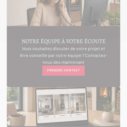
AMBON 56190
Itinéraire
Tél :
06.75.81.17.48
VOIR LE SITE
CONTACTER
NOTRE ÉQUIPE À VOTRE ÉCOUTE
Vous souhaitez discuter de votre projet et
être conseillé par notre équipe ? Contactez-
ALIVAL ENERGIES
nous dès maintenant
PRENDRE CONTACT
7 IMPASSE DE LA NAUVE
CREYSSE 24100
Itinéraire
Tél :
05 53 58 69 46
Voir la fiche revendeur
VOIR LE SITE
CONTACTER