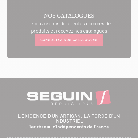
AMBIANCE CHEMINEE
NOS CATALOGUES
ROUTE DE LAUSANNE
Découvrez nos différentes gammes de
A L'AMBOUCHI
produits et recevez nos catalogues
LA CLUSE ET MIJOUX 25300
CONSULTEZ NOS CATALOGUES
Itinéraire
Tél :
03 81 38 36 74
CONTACTER
ANCELOT PERE ET FILS
RTE DEPARTEMENTALE 200
L'EXIGENCE D'UN ARTISAN, LA FORCE D'UN
BRETHENAY 52000
INDUSTRIEL
Itinéraire
1er réseau d'indépendants de France
Tél :
03 25 01 48 25